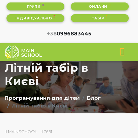
ГРУПИ
ОНЛАЙН
ІНДИВІДУАЛЬНО
ТАБІР
+38
0996883445
Літній табір в
Києві
Програмування для дітей
Блог
Літній табір в Києві
MAINSCHOOL
7661