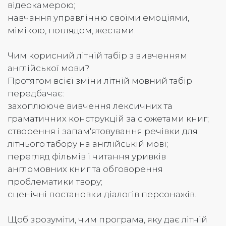
відеокамерою;
навчання управлінню своїми емоціями,
мімікою, поглядом, жестами.
Чим корисний літній табір з вивченням
англійської мови?
Протягом всієї зміни літній мовний табір
передбачає:
захоплююче вивчення лексичних та
граматичних конструкцій за сюжетами книг;
створення і запам'ятовування речівки для
літнього табору на англійській мові;
перегляд фільмів і читання уривків
англомовних книг та обговорення
проблематики твору;
сценічні постановки діалогів персонажів.
Щоб зрозуміти, чим програма, яку дає літній