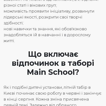
різної статі і вікових груп;
можливість проявити ініціативу, розвинути
лідерські якості, розкрити свої творчі
здібності;
нові навички та знання, які обов'язково
знадобляться їй в навчанні і в дорослому
житті.
Що включає
відпочинок в таборі
Main School?
Як і подібні дитячі установи, літній табір в
Києві починає свою роботу в червні і закінчує
в кінці серпня. Кожна зміна присвячена
певній темі. Залежно від обраного