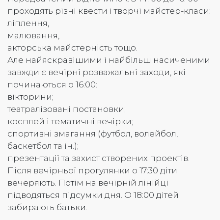
проходять різні квести і творчі майстер-класи:
ліплення,
малювання,
акторська майстерність тощо.
Але найяскравішими і найбільш насиченими
завжди є вечірні розважальні заходи, які
починаються о 16:00:
вікторини;
театралізовані постановки;
косплей і тематичні вечірки;
спортивні змагання (футбол, волейбол,
баскетбол та ін.);
презентації та захист створених проектів.
Після вечірньої прогулянки о 17:30 діти
вечеряють. Потім на вечірній лінійці
підводяться підсумки дня. О 18:00 дітей
забирають батьки.