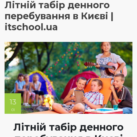
Літній табір денного
перебування в Києві |
itschool.ua
13
01
Літній табір денного