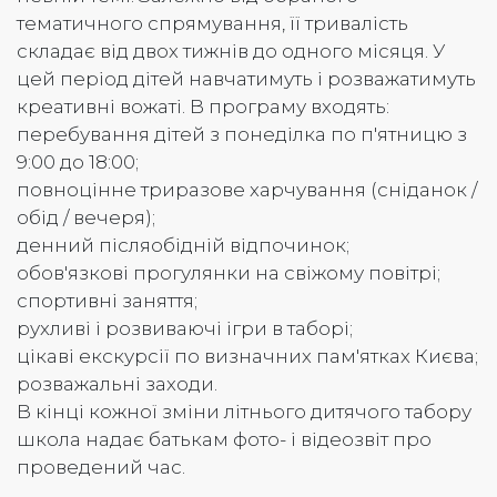
тематичного спрямування, її тривалість
складає від двох тижнів до одного місяця. У
цей період дітей навчатимуть і розважатимуть
креативні вожаті. В програму входять:
перебування дітей з понеділка по п'ятницю з
9:00 до 18:00;
повноцінне триразове харчування (сніданок /
обід / вечеря);
денний післяобідній відпочинок;
обов'язкові прогулянки на свіжому повітрі;
спортивні заняття;
рухливі і розвиваючі ігри в таборі;
цікаві екскурсії по визначних пам'ятках Києва;
розважальні заходи.
В кінці кожної зміни літнього дитячого табору
школа надає батькам фото- і відеозвіт про
проведений час.