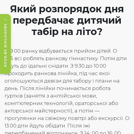
Який розпорядок дня
передбачає дитячий
ЗВОРОТНІЙ ЗВ’ЯЗОК
табір на літо?
О 9:00 ранку відбувається прийом дітей. О
9:15 всі роблять ранкову гімнастику. Потім діти
йдуть до їдальні снідати. З 9:30 до 10:00
проходить ранкова лінійка, під час якої
оголошуються девізи для табору і плани на
день. Після лінійки починається робота
гуртків (заняття з англійської мови,
комп'ютерних технологій, ораторської або
акторської майстерності), а потім —
прогулянки на свіжому повітрі або екскурсії. О
13:00 діти йдуть обідати. Після їжі
передбачений відпочинок. З 14: 00 до 16: 00