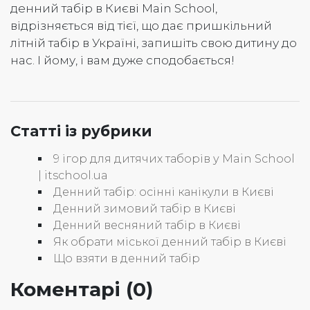
денний табір в Києві Main School,
відрізняється від тієї, що дає пришкільний
літній табір в Україні, запишіть свою дитину до
нас. І йому, і вам дуже сподобається!
Статті із рубрики
9 ігор для дитячих таборів у Main School
| itschool.ua
Денний табір: осінні канікули в Києві
Денний зимовий табір в Києві
Денний весняний табір в Києві
Як обрати міської денний табір в Києві
Що взяти в денний табір
Коментарі (
0
)