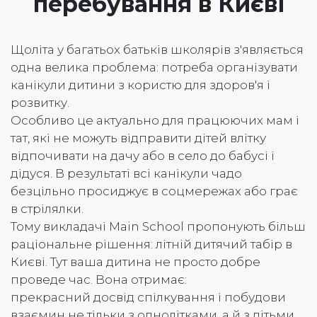
перебування в Києві
Щоліта у багатьох батьків школярів з'являється
одна велика проблема: потреба організувати
канікули дитини з користю для здоров'я і
розвитку.
Особливо це актуально для працюючих мам і
тат, які не можуть відправити дітей влітку
відпочивати на дачу або в село до бабусі і
дідуся. В результаті всі канікули чадо
безцільно просиджує в соцмережах або грає
в стрілялки.
Тому викладачі Main School пропонують більш
раціональне рішення: літній дитячий табір в
Києві. Тут ваша дитина не просто добре
проведе час. Вона отримає:
прекрасний досвід спілкування і побудови
взаємин не тільки з однолітками, а й з дітьми