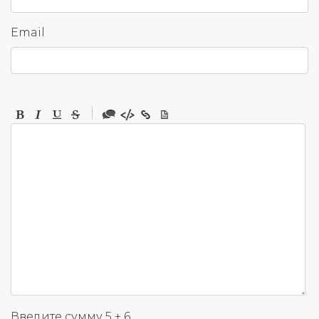
Email
-
-
-
-
-
-
-
-
-
-
-
-
-
-
-
Введите сумму 5 + 6